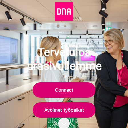
Tervetuloa
urasivullemme
Connect
Avoimet työpaikat
Siirry sisältöön