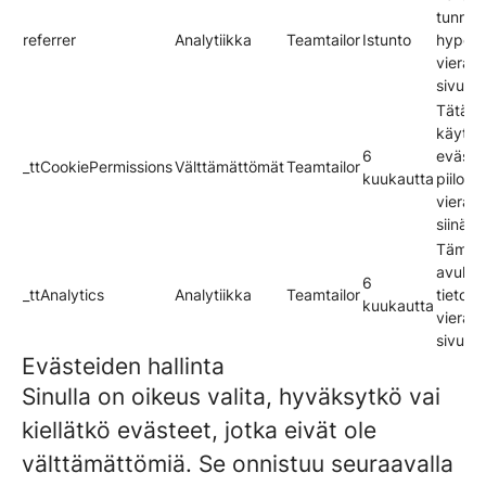
tunnis
referrer
Analytiikka
Teamtailor
Istunto
hyperli
vieraili
sivusto
Tätä e
käytet
6
eväste
_ttCookiePermissions
Välttämättömät
Teamtailor
kuukautta
piilott
vierail
siinä v
Tämän
avulla
6
_ttAnalytics
Analytiikka
Teamtailor
tietoa 
kuukautta
vierail
sivusto
Evästeiden hallinta
Sinulla on oikeus valita, hyväksytkö vai
kiellätkö evästeet, jotka eivät ole
välttämättömiä. Se onnistuu seuraavalla