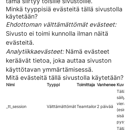
tämä siirtyy toisille sivustoille.
Minkä tyyppisiä evästeitä tällä sivustolla
käytetään?
Ehdottoman välttämättömät evästeet:
Sivusto ei toimi kunnolla ilman näitä
evästeitä.
Analytiikkaevästeet:
Nämä evästeet
keräävät tietoa, joka auttaa sivuston
käyttötavan ymmärtämisessä.
Mitä evästeitä tällä sivustolla käytetään?
Nimi
Tyyppi
Toimittaja
Vanhenee
Kuvau
Tällä e
säilyte
vierail
_tt_session
Välttämättömät
Teamtailor
2 päivää
(esim. 
sisään
pysymi
Tällä e