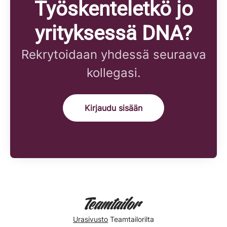
Työskenteletkö jo
yrityksessä DNA?
Rekrytoidaan yhdessä seuraava
kollegasi.
Kirjaudu sisään
Urasivusto
Teamtailorilta