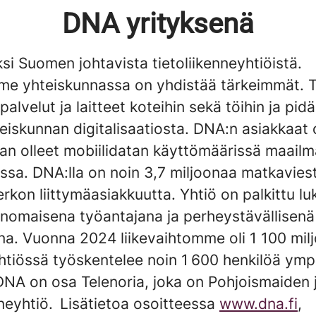
DNA yrityksenä
i Suomen johtavista tietoliikenneyhtiöistä.
e yhteiskunnassa on yhdistää tärkeimmät. 
palvelut ja laitteet koteihin sekä töihin ja pi
eiskunnan digitalisaatiosta. DNA:n asiakkaat 
jan olleet mobiilidatan käyttömäärissä maail
ssa. DNA:lla on noin 3,7 miljoonaa matkaviest
erkon liittymäasiakkuutta. Yhtiö on palkittu lu
rinomaisena työantajana ja perheystävällisenä
na. Vuonna 2024 liikevaihtomme oli 1 100 mil
htiössä työskentelee noin 1 600 henkilöä ymp
NA on osa Telenoria, joka on Pohjoismaiden 
nneyhtiö. Lisätietoa osoitteessa
www.dna.fi
,