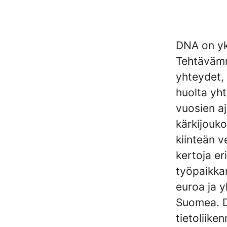
DNA on yks
Tehtävämm
yhteydet, 
huolta yht
vuosien a
kärkijouko
kiinteän v
kertoja e
työpaikka
euroa ja y
Suomea. D
tietoliike