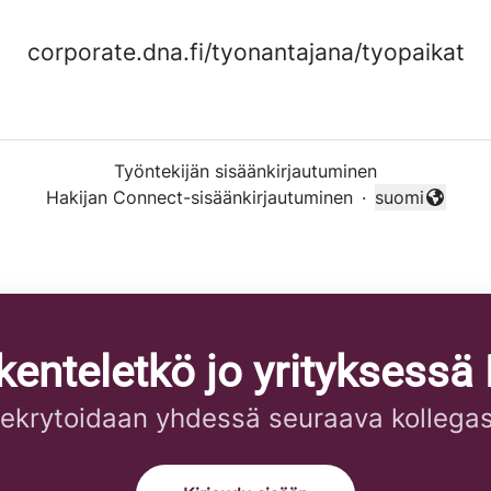
corporate.dna.fi/tyonantajana/tyopaikat
Työntekijän sisäänkirjautuminen
Hakijan Connect-sisäänkirjautuminen
·
suomi
Vaihda kieli
kenteletkö jo yrityksessä
ekrytoidaan yhdessä seuraava kollegas