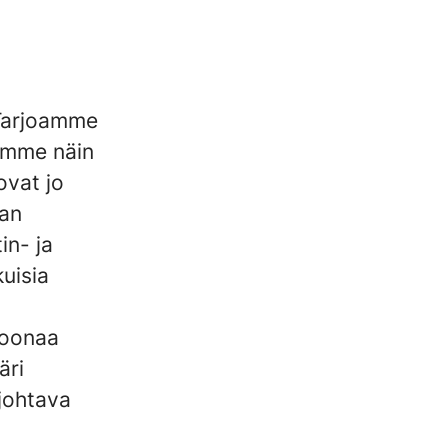
Tarjoamme
dämme näin
ovat jo
man
in- ja
kuisia
joonaa
äri
johtava