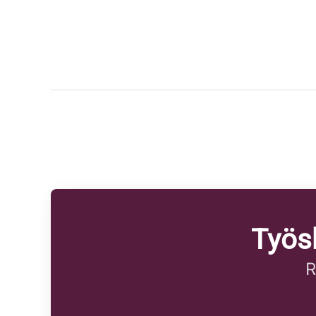
Työs
R